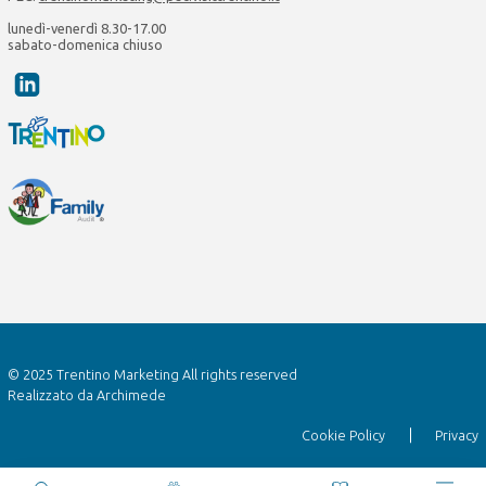
lunedì-venerdì 8.30-17.00
sabato-domenica chiuso
© 2025 Trentino Marketing All rights reserved
Realizzato da
Archimede
Cookie Policy
Privacy