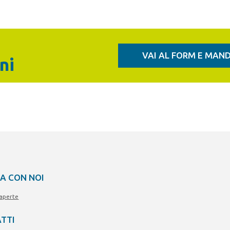
VAI AL FORM E MAND
ni
A CON NOI
 aperte
TTI