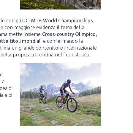
ole
con gli
UCI MTB World Championships
,
ge con maggiore evidenza il tema della
ramma mette insieme
Cross-country Olimpico
,
ette titoli mondiali
e confermando la
di, ma un grande contenitore internazionale
della proposta trentina nel fuoristrada.
ld
 La
dea di
a e di