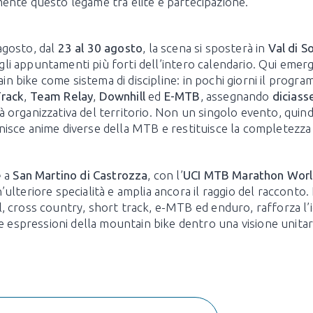
ente questo legame tra élite e partecipazione.
agosto, dal
23 al 30 agosto
, la scena si sposterà in
Val di S
li appuntamenti più forti dell’intero calendario. Qui emer
n bike come sistema di discipline: in pochi giorni il prog
Track
,
Team Relay
,
Downhill
ed
E-MTB
, assegnando
diciass
à organizzativa del territorio. Non un singolo evento, quin
nisce anime diverse della MTB e restituisce la completezza 
e
a
San Martino di Castrozza
, con l’
UCI MTB Marathon Wor
’ulteriore specialità e amplia ancora il raggio del racconto.
l, cross country, short track, e-MTB ed enduro, rafforza l’i
e espressioni della mountain bike dentro una visione unitari