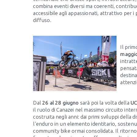
combina eventi diversi ma coerenti, contribue
accessibile agli appassionati, attrattivo per 
diffuso.
Il prim
maggi
intratt
pensata
destina
attenzi
Dal
26 al 28 giugno
sarà poi la volta della
UC
il ruolo di Canazei nel massimo circuito inter
costruita negli anni: dai primi sviluppi della 
l’enduro in un elemento identitario, sostenuto
community bike ormai consolidata. Il ritorno