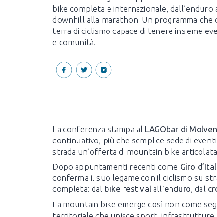
bike completa e internazionale, dall’enduro 
downhill alla marathon. Un programma che 
terra di ciclismo capace di tenere insieme even
e comunità.
La conferenza stampa al
LAGObar di Molve
continuativo, più che semplice sede di eventi.
strada un’offerta di mountain bike articolata 
Dopo appuntamenti recenti come
Giro d’Ital
conferma il suo legame con il ciclismo su s
completa: dal
bike festival
all’
enduro
, dal
cr
La mountain bike emerge così non come seg
territoriale che unisce sport, infrastrutture