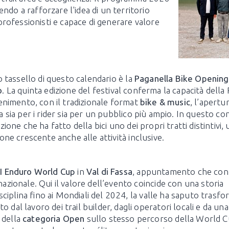
ndo a rafforzare l'idea di un territorio
i professionisti e capace di generare valore
o tassello di questo calendario è la
Paganella Bike Opening
o
. La quinta edizione del festival conferma la capacità della
enimento, con il tradizionale format
bike & music
, l’apertu
 sia per i rider sia per un pubblico più ampio. In questo c
zione che ha fatto della bici uno dei propri tratti distintivi
one crescente anche alle attività inclusive.
I Enduro World Cup
in
Val di Fassa
, appuntamento che co
nazionale. Qui il valore dell’evento coincide con una storia
disciplina fino ai Mondiali del 2024, la valle ha saputo trasf
 dal lavoro dei trail builder, dagli operatori locali e da una
 della
categoria Open
sullo stesso percorso della World Cu