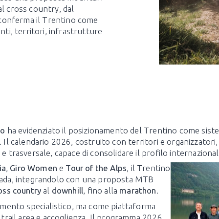
al cross country, dal
conferma il Trentino come
ti, territori, infrastrutture
no
ha evidenziato il posizionamento del Trentino come sistem
 Il calendario 2026, costruito con territori e organizzatori,
e trasversale, capace di consolidare il profilo internazional
ia
,
Giro Women
e
Tour of the Alps
, il Trentino
trada, integrandolo con una proposta MTB
oss country
al
downhill
, fino alla
marathon
.
mento specialistico, ma come piattaforma
, trail area e accoglienza. Il programma 2026