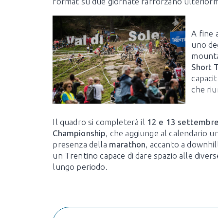
format su due giornate rafforzano ulteriorm
A fine 
uno deg
mountai
Short 
capacit
che riu
Il quadro si completerà il
12 e 13 settembr
Championship
, che aggiunge al calendario un
presenza della
marathon
, accanto a downhil
un Trentino capace di dare spazio alle divers
lungo periodo.